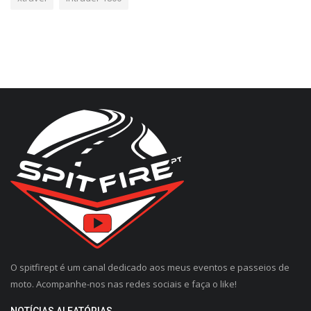
O spitfirept é um canal dedicado aos meus eventos e passeios de
moto. Acompanhe-nos nas redes sociais e faça o like!
NOTÍCIAS ALEATÓRIAS