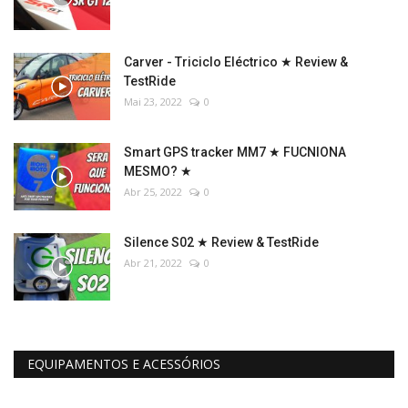
Carver - Triciclo Eléctrico ★ Review &
TestRide
Mai 23, 2022
0
Smart GPS tracker MM7 ★ FUCNIONA
MESMO? ★
Abr 25, 2022
0
Silence S02 ★ Review & TestRide
Abr 21, 2022
0
EQUIPAMENTOS E ACESSÓRIOS