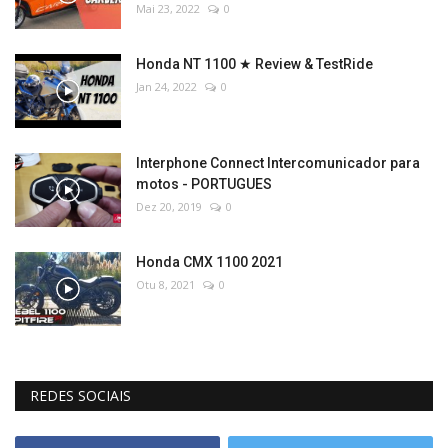
Mai 23, 2022
0
Honda NT 1100 ★ Review & TestRide
Jan 24, 2022
0
Interphone Connect Intercomunicador para
motos - PORTUGUES
Dez 20, 2019
0
Honda CMX 1100 2021
Otu 8, 2021
0
REDES SOCIAIS