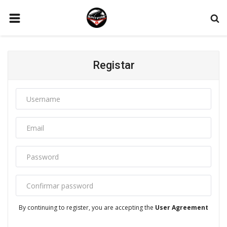
PÁGINA INICIAL
CONTATO
Registar
AS NOSSAS REVIEWS
EVENTOS NACIONAIS
ACESSÓRIOS
PARCEIROS
PROMOÇÕES
GALERIA
ENTRAR
By continuing to register, you are accepting the
User Agreement
REGISTAR