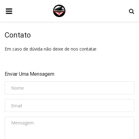
PÁGINA INICIAL
Contato
CONTATO
Em caso de dúvida não deixe de nos contatar.
AS NOSSAS REVIEWS
EVENTOS NACIONAIS
ACESSÓRIOS
Enviar Uma Mensagem
PARCEIROS
PROMOÇÕES
GALERIA
ENTRAR
REGISTAR