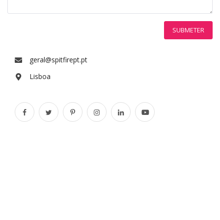
SUBMETER
geral@spitfirept.pt
Lisboa