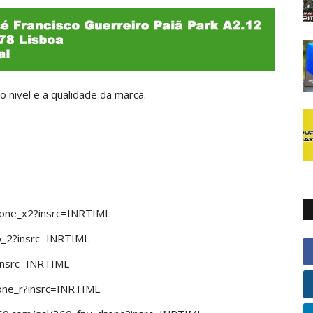
 nivel e a qualidade da marca.
/one_x2?insrc=INRTIML
go_2?insrc=INRTIML
?insrc=INRTIML
/one_r?insrc=INRTIML