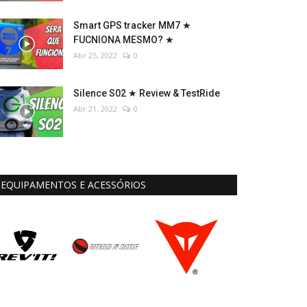
Smart GPS tracker MM7 ★
FUCNIONA MESMO? ★
Abr 25, 2022
0
Silence S02 ★ Review & TestRide
Abr 21, 2022
0
EQUIPAMENTOS E ACESSÓRIOS