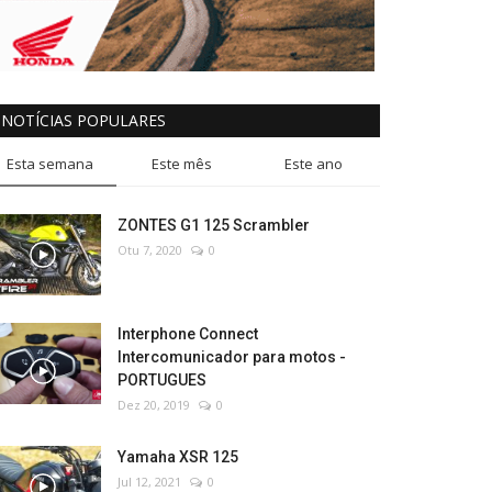
NOTÍCIAS POPULARES
Esta semana
Este mês
Este ano
ZONTES G1 125 Scrambler
Otu 7, 2020
0
Interphone Connect
Intercomunicador para motos -
PORTUGUES
Dez 20, 2019
0
Yamaha XSR 125
Jul 12, 2021
0