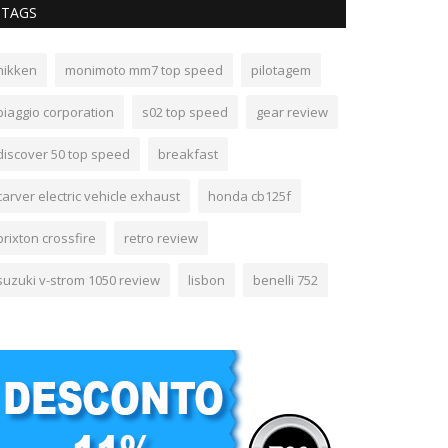
TAGS
nikken
monimoto mm7 top speed
pilotagem
piaggio corporation
s02 top speed
gear review
discover 50 top speed
breakfast
carver electric vehicle exhaust
honda cb125f
brixton crossfire
retro review
suzuki v-strom 1050 review
lisbon
benelli 752