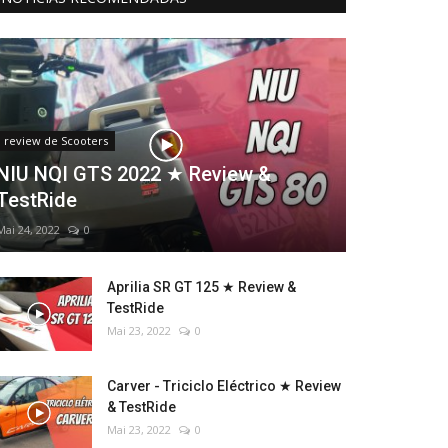
review de Scooters
NIU NQI GTS 2022 ★ Review &
TestRide
Mai 24, 2022
0
Aprilia SR GT 125 ★ Review &
TestRide
Mai 23, 2022
0
Carver - Triciclo Eléctrico ★ Review
& TestRide
Mai 23, 2022
0