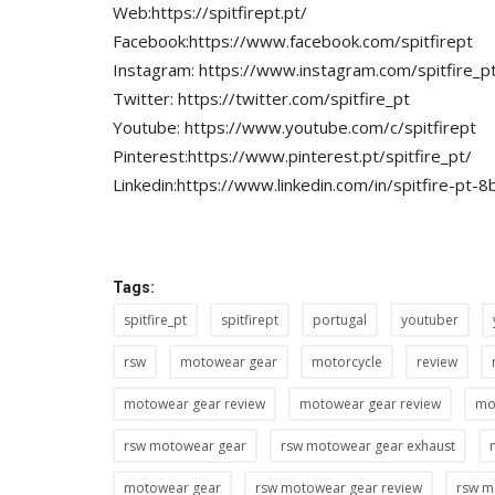
Web:https://spitfirept.pt/
Facebook:https://www.facebook.com/spitfirept
Instagram: https://www.instagram.com/spitfire_p
Twitter: https://twitter.com/spitfire_pt
Youtube: https://www.youtube.com/c/spitfirept
Pinterest:https://www.pinterest.pt/spitfire_pt/
Linkedin:https://www.linkedin.com/in/spitfire-pt
Tags:
spitfire_pt
spitfirept
portugal
youtuber
rsw
motowear gear
motorcycle
review
motowear gear review
motowear gear review
mo
rsw motowear gear
rsw motowear gear exhaust
motowear gear
rsw motowear gear review
rsw mo