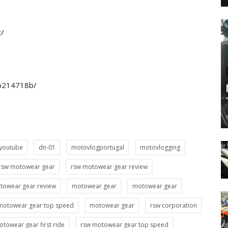
t/
-8b214718b/
youtube
dn-01
motovlogportugal
motovlogging
rsw motowear gear
rsw motowear gear review
towear gear review
motowear gear
motowear gear
motowear gear top speed
motowear gear
rsw corporation
towear gear first ride
rsw motowear gear top speed