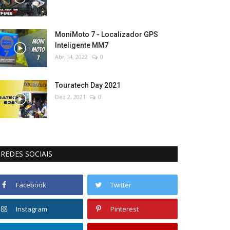
MoniMoto 7 - Localizador GPS
Inteligente MM7
Abr 14, 2022
0
Touratech Day 2021
Dez 2, 2021
0
REDES SOCIAIS
Facebook
Twitter
Instagram
Pinterest