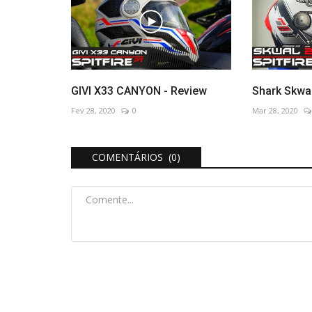
Capacetes
GIVI X33 CANYON - Review
Shark Skwa
Fev 28, 2020
0
Mar 28, 2020
COMENTÁRIOS (0)
1
NAVA vs GIVI
Mar 11, 2020
0