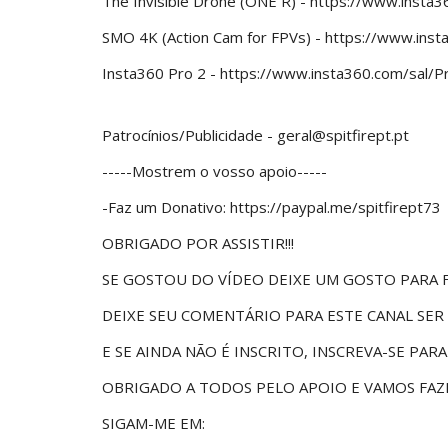
The Invisible Drone (ONE R) - https://www.inst
SMO 4K (Action Cam for FPVs) - https://www.ins
Insta360 Pro 2 - https://www.insta360.com/sal/
Patrocínios/Publicidade - geral@spitfirept.pt
-----Mostrem o vosso apoio-----
-Faz um Donativo: https://paypal.me/spitfirept73
OBRIGADO POR ASSISTIR!!!
SE GOSTOU DO VÍDEO DEIXE UM GOSTO PARA 
DEIXE SEU COMENTÁRIO PARA ESTE CANAL SER
E SE AINDA NÃO É INSCRITO, INSCREVA-SE PAR
OBRIGADO A TODOS PELO APOIO E VAMOS FAZE
SIGAM-ME EM: