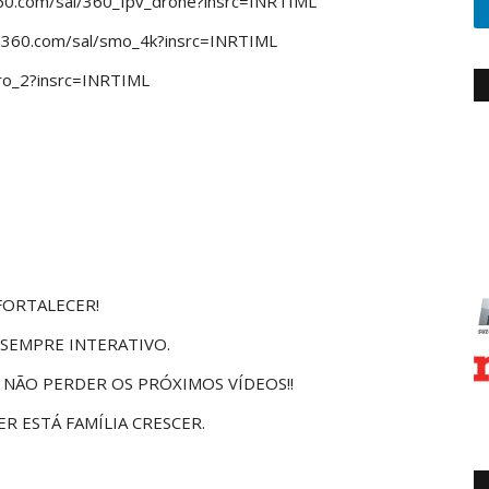
a360.com/sal/360_fpv_drone?insrc=INRTIML
ta360.com/sal/smo_4k?insrc=INRTIML
Pro_2?insrc=INRTIML
FORTALECER!
 SEMPRE INTERATIVO.
A NÃO PERDER OS PRÓXIMOS VÍDEOS!!
R ESTÁ FAMÍLIA CRESCER.