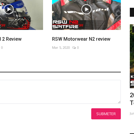
review de Trail/Off-Road
l 2 Review
RSW Motorwear N2 review
0
Mar 5, 2020
0
2020 KTM 390 Adventure ★ Review &
C
TestRide
Fe
SUBMETER
Jun 8, 2020
0