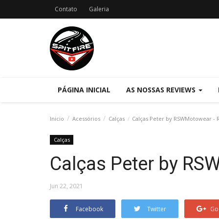
Contato
Galeria
PÁGINA INICIAL
AS NOSSAS REVIEWS
Inicio
Acessórios
Calças
Calças Peter by RSWMotowear - 
Calças
Calças Peter by RS
Jun 22, 2021
Facebook
Twitter
Go