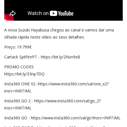
A nova Suzuki Hayabusa chegou ao canal e vamos dar uma
olhada rápida neste vídeo ao seus detalhes.
Preço: 19.799€
Cartack SpitfirePT - https://bit.ly/2Nsn9xB
PROMO CODES
https://bit.ly/33np7DQ
Insta360 ONE X2 -https://www.insta360.com/sal/one_x2?
insrc=INRTIML
Insta360 GO 2 - https://www.insta360.com/sal/go_2?
insrc=INRTIML
Insta360 GO - https://www.insta360.com/sal/go?insrc=INRTIML