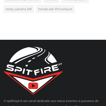
tricity yamaha 300
honda adv 350 exhaust
O spitfirept é um canal dedicado aos meus eventos e passeios de