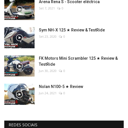
Arena Rena S - Scooter eléctrica
Set 7, 2021
0
Sym NH-X 125 ★ Review & TestRide
Set 23, 2020
0
FK Motors Mini Scrambler 125 ★ Review &
TestRide
Jun 30, 2020
0
Nolan N100-5 ★ Review
Jun 24, 2021
0
REDES SOCIAIS