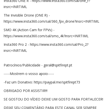
Insta360 ONE R - https://www.insta360.com/sal/one_r?
insrc=INRTIML
The Invisible Drone (ONE R) -
https://www.insta360.com/sal/360_fpv_drone?insrc=INRTIML
SMO 4K (Action Cam for FPVs) -
https://www.insta360.com/sal/smo_4k?insrc=INRTIML
Insta360 Pro 2 - https://www.insta360.com/sal/Pro_2?
insrc=INRTIML
Patrocínios/Publicidade - geral@spitfirept.pt
-----Mostrem o vosso apoio-----
-Faz um Donativo: https://paypal.me/spitfirept73
OBRIGADO POR ASSISTIR!!!
SE GOSTOU DO VÍDEO DEIXE UM GOSTO PARA FORTALECER!
DEIXE SEU COMENTÁRIO PARA ESTE CANAL SER SEMPRE