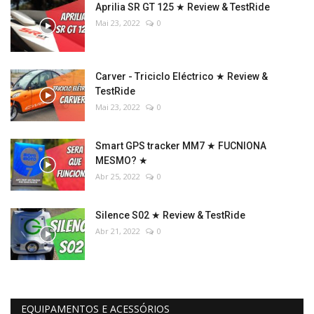
Aprilia SR GT 125 ★ Review & TestRide
Mai 23, 2022
0
Carver - Triciclo Eléctrico ★ Review &
TestRide
Mai 23, 2022
0
Smart GPS tracker MM7 ★ FUCNIONA
MESMO? ★
Abr 25, 2022
0
Silence S02 ★ Review & TestRide
Abr 21, 2022
0
EQUIPAMENTOS E ACESSÓRIOS