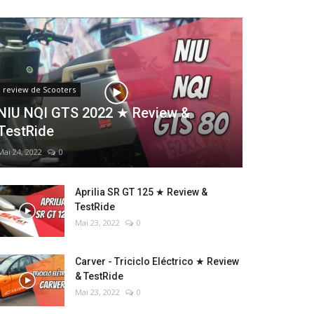
review de Scooters
NIU NQI GTS 2022 ★ Review &
TestRide
Mai 24, 2022
0
Aprilia SR GT 125 ★ Review &
TestRide
Mai 23, 2022
0
Carver - Triciclo Eléctrico ★ Review
& TestRide
Mai 23, 2022
0