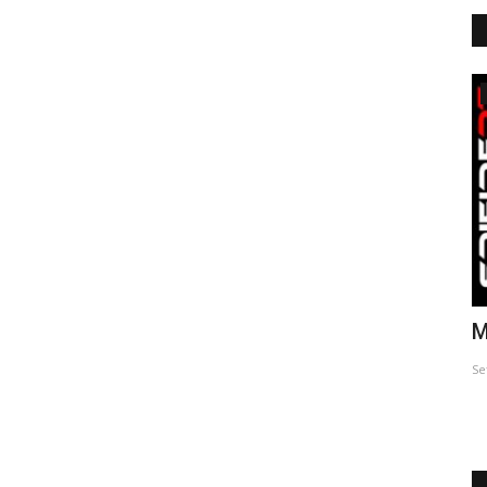
Aniversários
stRide
6º Aniversário Dos RockOnWheels
M
Set 20, 2019
0
Se