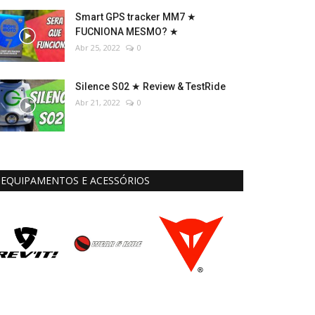
Smart GPS tracker MM7 ★
FUCNIONA MESMO? ★
Abr 25, 2022
0
Silence S02 ★ Review & TestRide
Abr 21, 2022
0
EQUIPAMENTOS E ACESSÓRIOS