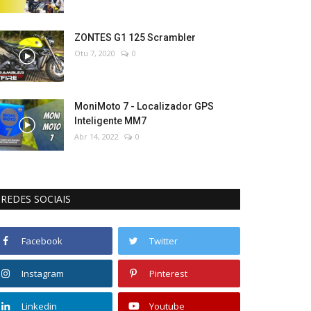
ZONTES G1 125 Scrambler
Otu 7, 2020
0
MoniMoto 7 - Localizador GPS
Inteligente MM7
Abr 14, 2022
0
REDES SOCIAIS
Facebook
Twitter
Instagram
Pinterest
Linkedin
Youtube