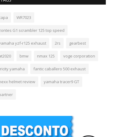
capa
WR7023
zontes G1 scrambler 125 top speed
yamaha yzf-r125 exhaust
2rs
gearbest
at2020
bmw
nmax 125
voge corporation
tricity yamaha
fantic caballero 500 exhaust
nexx helmet review
yamaha tracer9 GT
partner