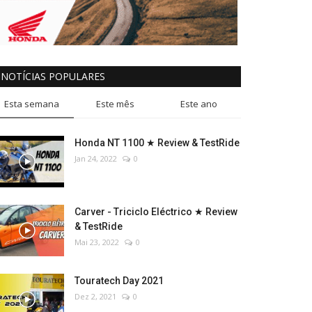
NOTÍCIAS POPULARES
Esta semana
Este mês
Este ano
Honda NT 1100 ★ Review & TestRide
Jan 24, 2022
0
Carver - Triciclo Eléctrico ★ Review
& TestRide
Mai 23, 2022
0
Touratech Day 2021
Dez 2, 2021
0