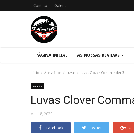
Contato
Galeria
PÁGINA INICIAL
AS NOSSAS REVIEWS
Inicio
Acessórios
Luvas
Luvas Clover Commander 3
Luvas
Luvas Clover Comm
Mar 18, 2020
Facebook
Twitter
Go