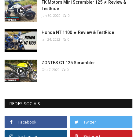
FK Motors Mini Scrambler 125 ★ Review &
TestRide
Jun 30, 2020
0
Honda NT 1100 ★ Review & TestRide
Jan 24, 2022
0
ZONTES G1 125 Scrambler
Otu 7, 2020
0
REDES SOCIAIS
Facebook
Twitter
Instagram
Pinterest