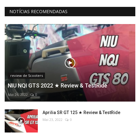
NOTÍCIAS RECOMENDADAS
review de Scooters
NIU NQI GTS 2022 ★ Review & TestRide
Mai 24, 2022
0
Aprilia SR GT 125 ★ Review & TestRide
Mai 23, 2022
0