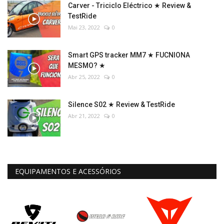
Carver - Triciclo Eléctrico ★ Review &
TestRide
Mai 23, 2022
0
Smart GPS tracker MM7 ★ FUCNIONA
MESMO? ★
Abr 25, 2022
0
Silence S02 ★ Review & TestRide
Abr 21, 2022
0
EQUIPAMENTOS E ACESSÓRIOS