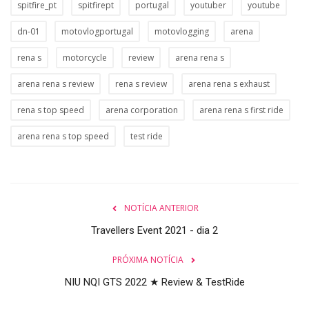
spitfire_pt
spitfirept
portugal
youtuber
youtube
dn-01
motovlogportugal
motovlogging
arena
rena s
motorcycle
review
arena rena s
arena rena s review
rena s review
arena rena s exhaust
rena s top speed
arena corporation
arena rena s first ride
arena rena s top speed
test ride
NOTÍCIA ANTERIOR
Travellers Event 2021 - dia 2
PRÓXIMA NOTÍCIA
NIU NQI GTS 2022 ★ Review & TestRide