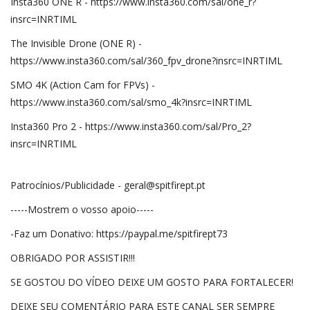
Insta360 ONE R - https://www.insta360.com/sal/one_r?
insrc=INRTIML
The Invisible Drone (ONE R) -
https://www.insta360.com/sal/360_fpv_drone?insrc=INRTIML
SMO 4K (Action Cam for FPVs) -
https://www.insta360.com/sal/smo_4k?insrc=INRTIML
Insta360 Pro 2 - https://www.insta360.com/sal/Pro_2?
insrc=INRTIML
Patrocínios/Publicidade - geral@spitfirept.pt
-----Mostrem o vosso apoio-----
-Faz um Donativo: https://paypal.me/spitfirept73
OBRIGADO POR ASSISTIR!!!
SE GOSTOU DO VÍDEO DEIXE UM GOSTO PARA FORTALECER!
DEIXE SEU COMENTÁRIO PARA ESTE CANAL SER SEMPRE