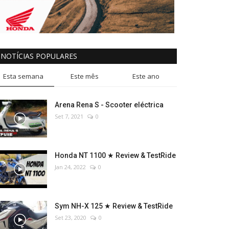
NOTÍCIAS POPULARES
Esta semana
Este mês
Este ano
Arena Rena S - Scooter eléctrica
Set 7, 2021
0
Honda NT 1100 ★ Review & TestRide
Jan 24, 2022
0
Sym NH-X 125 ★ Review & TestRide
Set 23, 2020
0