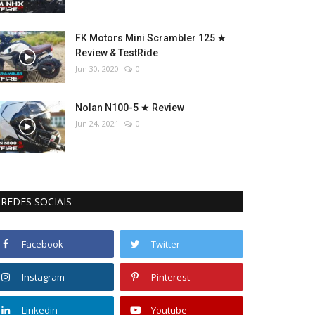
FK Motors Mini Scrambler 125 ★
Review & TestRide
Jun 30, 2020
0
Nolan N100-5 ★ Review
Jun 24, 2021
0
REDES SOCIAIS
Facebook
Twitter
Instagram
Pinterest
Linkedin
Youtube