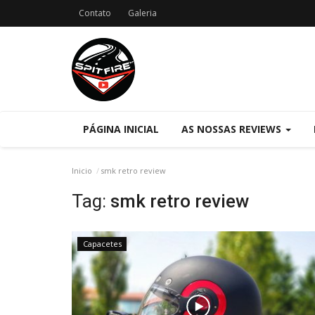
Contato
Galeria
PÁGINA INICIAL
AS NOSSAS REVIEWS
Inicio
smk retro review
Tag:
smk retro review
Capacetes