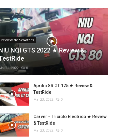
review de Scooters
NIU NQI GTS 2022 ★ Review &
TestRide
Mai 24, 2022
0
Aprilia SR GT 125 ★ Review &
TestRide
Mai 23, 2022
0
Carver - Triciclo Eléctrico ★ Review
& TestRide
Mai 23, 2022
0