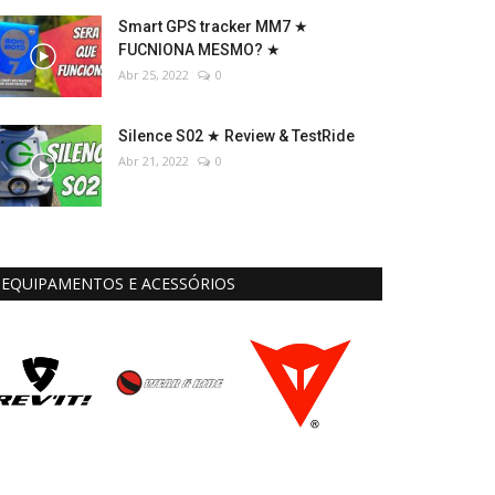
Smart GPS tracker MM7 ★
FUCNIONA MESMO? ★
Abr 25, 2022
0
Silence S02 ★ Review & TestRide
Abr 21, 2022
0
EQUIPAMENTOS E ACESSÓRIOS