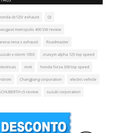
honda cb125r exhaust
QI
peugeot metropolis 400 SW review
arena rena s exhaust
Roadmaster
suzuki v-storm 1050
cruisym alpha 125 top speed
electricas
moti
honda forza 300 top speed
vstrom
ChangJiang corporation
electric vehicle
SCHUBERTH c5 review
suzuki corporation